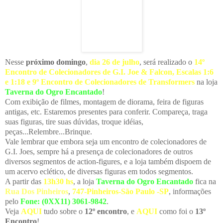
Nesse
próximo domingo
,
dia 26 de julho
, será realizado o
14º
Encontro de Colecionadores de G.I. Joe & Falcon, Escalas 1:6
e 1:18 e 9º Encontro de Colecionadores de Transformers
na loja
Taverna do Ogro Encantado
!
Com exibição de filmes, montagem de diorama, feira de figuras
antigas, etc. Estaremos presentes para conferir. Compareça, traga
suas figuras, tire suas dúvidas, troque idéias,
peças...Relembre...Brinque.
Vale lembrar que embora seja um encontro de colecionadores de
G.I. Joes, sempre há a presença de colecionadores de outros
diversos segmentos de action-figures, e a loja também dispoem de
um acervo eclético, de diversas figuras em todos segmentos.
A partir das
13h30 hs
, a loja
Taverna do Ogro Encantado
fica na
Rua Dos Pinheiros
,
747-Pinheiros-São Paulo -SP
, informações
pelo
Fone: (0XX11) 3061-9842
.
Veja
AQUI
tudo sobre o
12º encontro
, e
AQUI
como foi o
13º
Encontro
!