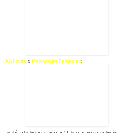
-Justiceiro
e
Motoqueiro Fantasma
:
-Também chegaram caixas com 4 figuras, uma com os heróis