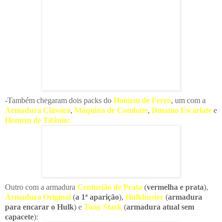
-Também chegaram dois packs do
Homem de Ferro
, um com a
Armadura Clássica
,
Máquina de Combate
,
Dínamo Escarlate
e
Homem de Titânio:
Outro com a armadura
Centurião de Prata
(
vermelha e prata
),
A
rmadura Original
(
a 1ª aparição
),
Hulkbuster
(
armadura
para encarar o Hulk
) e
Tony Stark
(
armadura atual sem
capacete
):