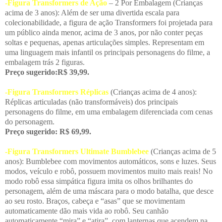
-Figura Transformers de Ação
– 2 Por Embalagem (Crianças
acima de 3 anos): Além de ser uma divertida escala para
colecionabilidade, a figura de ação Transformers foi projetada para
um público ainda menor, acima de 3 anos, por não conter peças
soltas e pequenas, apenas articulações simples. Representam em
uma linguagem mais infantil os principais personagens do filme, a
embalagem trás 2 figuras.
Preço sugerido:R$ 39,99.
-Figura Transformers Réplicas
(Crianças acima de 4 anos):
Réplicas articuladas (não transformáveis) dos principais
personagens do filme, em uma embalagem diferenciada com cenas
do personagem.
Preço sugerido: R$ 69,99.
-Figura Transformers Ultimate Bumblebee
(Crianças acima de 5
anos): Bumblebee com movimentos automáticos, sons e luzes. Seus
modos, veículo e robô, possuem movimentos muito mais reais! No
modo robô essa simpática figura imita os olhos brilhantes do
personagem, além de uma máscara para o modo batalha, que desce
ao seu rosto. Braços, cabeça e “asas” que se movimentam
automaticamente dão mais vida ao robô. Seu canhão
automaticamente “mira” e “atira”, com lanternas que acendem na