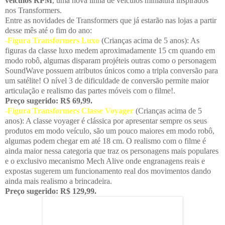
veículos RPM
, uma nova linha de veículos miniatura inspirados
nos Transformers.
Entre as novidades de Transformers que já estarão nas lojas a partir
desse mês até o fim do ano:
-Figura Transformers Luxo
(Crianças acima de 5 anos): As
figuras da classe luxo medem aproximadamente 15 cm quando em
modo robô, algumas disparam projéteis outras como o personagem
SoundWave possuem atributos únicos como a tripla conversão para
um satélite! O nível 3 de dificuldade de conversão permite maior
articulação e realismo das partes móveis com o filme!.
Preço sugerido: R$ 69,99.
-Figura Transformers Classe Voyager
(Crianças acima de 5
anos): A classe voyager é clássica por apresentar sempre os seus
produtos em modo veículo, são um pouco maiores em modo robô,
algumas podem chegar em até 18 cm. O realismo com o filme é
ainda maior nessa categoria que traz os personagens mais populares
e o exclusivo mecanismo Mech Alive onde engranagens reais e
expostas sugerem um funcionamento real dos movimentos dando
ainda mais realismo a brincadeira.
Preço sugerido: R$ 129,99.