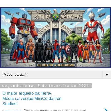
▼
segunda-feira, 5 de fevereiro de 2024
O maior arqueiro da Terra-
Média na versão MiniCo da Iron
Studios!
›
Das majestosas torres de Valfenda, aos