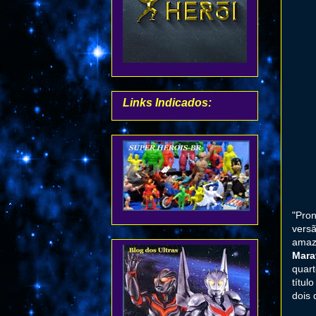
Links Indicados:
"Pron
versã
amaz
Mara
quar
títul
dois