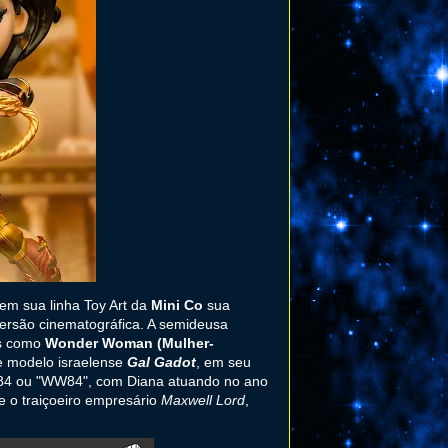
em sua linha Toy Art da
Mini Co
sua
versão cinematográfica. A semideusa
s como
Wonder Woman (Mulher-
 e modelo israelense
Gal Gadot
, em seu
84 ou "WW84", com Diana atuando no ano
e o traiçoeiro empresário
Maxwell Lord
,