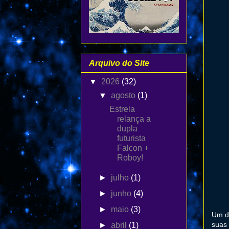
Arquivo do Site
▼
2026
(32)
▼
agosto
(1)
Estrela
relança a
dupla
futurista
Falcon +
Roboy!
►
julho
(1)
►
junho
(4)
►
maio
(3)
Um do
suas 
►
abril
(1)