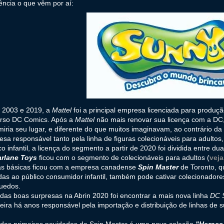
ncia o que vêm por aí:
e 2003 e 2019, a
Mattel
foi a principal empresa licenciada para produçã
erso DC Comics. Após a
Mattel
não mais renovar sua licença com a DC,
iria seu lugar, e diferente do que muitos imaginavam, ao contrário da
sa responsável tanto pela linha de figuras colecionáveis para adultos
co infantil, a licença do segmento a partir de 2020 foi dividida entre 
rlane Toys
ficou com o segmento de colecionáveis para adultos (
veja
ras básicas ficou com a empresa canadense
Spin Master
de Toronto, q
das ao público consumidor infantil, também pode cativar colecionado
quedos.
as boas surpresas na Abrin 2020 foi encontrar a mais nova linha
DC 
leira há anos responsável pela importação e distribuição de linhas de
das primeiras novidades da Spin Master é uma nova coleção
"Heroes