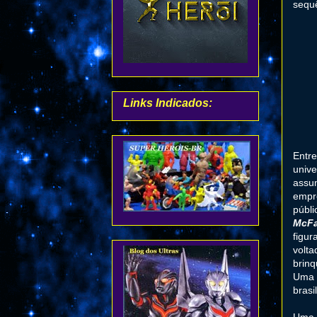
sequê
Links Indicados:
Entr
univ
assum
empre
públi
McFa
figu
volta
brin
Uma d
brasi
Uma 