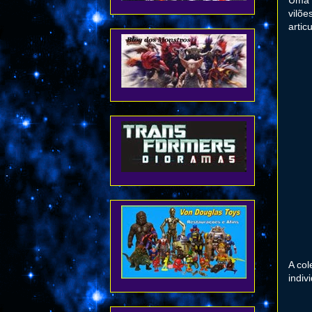
vilõe
artic
A co
indiv