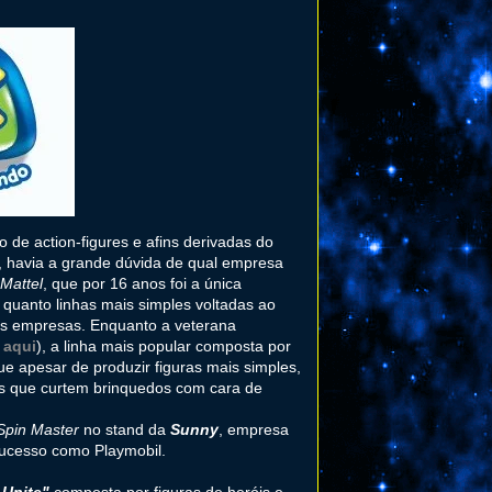
o de action-figures e afins derivadas do
 havia a grande dúvida de qual empresa
Mattel
, que por 16 anos foi a única
, quanto linhas mais simples voltadas ao
duas empresas. Enquanto a veterana
 aqui
), a linha mais popular composta por
ue apesar de produzir figuras mais simples,
res que curtem brinquedos com cara de
Spin Master
no stand da
Sunny
, empresa
 sucesso como Playmobil.
 Unite"
composta por figuras de heróis e