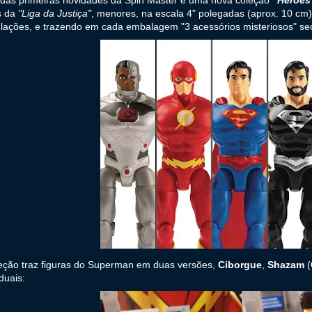
s da
"Liga da Justiça"
, menores, na escala 4" polegadas (aprox. 10 cm)
ulações, e trazendo em cada embalagem "3 acessórios misteriosos" se
leção traz figuras do Superman em duas versões,
Ciborgue
,
Shazam
(
iduais: