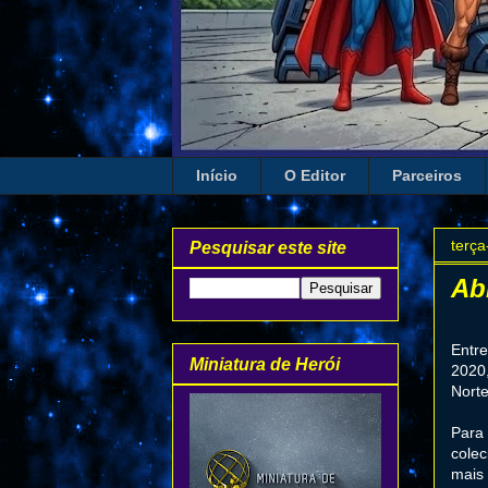
Início
O Editor
Parceiros
terça
Pesquisar este site
Ab
Entre
Miniatura de Herói
2020,
Norte
Para
colec
mais 