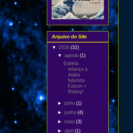
Arquivo do Site
▼
2026
(32)
▼
agosto
(1)
Estrela
relança a
dupla
futurista
Falcon +
Roboy!
►
julho
(1)
►
junho
(4)
►
maio
(3)
►
abril
(1)