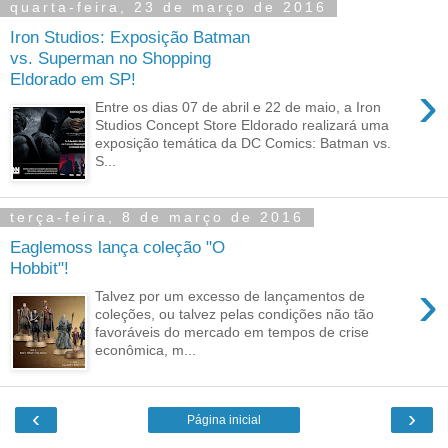
quarta-feira, 23 de março de 2016
Iron Studios: Exposição Batman
vs. Superman no Shopping
Eldorado em SP!
›
Entre os dias 07 de abril e 22 de maio, a Iron
Studios Concept Store Eldorado realizará uma
exposição temática da DC Comics: Batman vs.
S...
terça-feira, 8 de março de 2016
Eaglemoss lança coleção "O
Hobbit"!
›
Talvez por um excesso de lançamentos de
coleções, ou talvez pelas condições não tão
favoráveis do mercado em tempos de crise
econômica, m...
‹
›
Página inicial