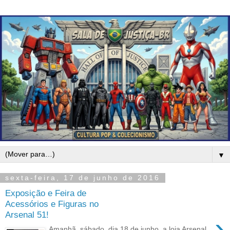
▼
sexta-feira, 17 de junho de 2016
Exposição e Feira de
Acessórios e Figuras no
Arsenal 51!
›
Amanhã, sábado, dia 18 de junho, a loja Arsenal