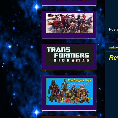
Post
sába
Re