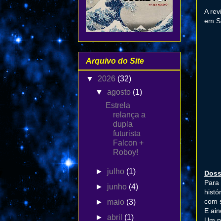
A rev
em Sã
Arquivo do Site
▼
2026
(32)
▼
agosto
(1)
Estrela
relança a
dupla
futurista
Falcon +
Roboy!
►
julho
(1)
Doss
Para
►
junho
(4)
histó
com 
►
maio
(3)
E ain
►
abril
(1)
Um pr