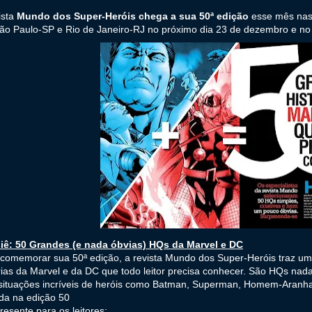
ista
Mundo dos Super-Heróis chega a sua 50ª edição
esse mês nas 
o Paulo-SP e Rio de Janeiro-RJ no próximo dia 23 de dezembro e no 
iê: 50 Grandes (e nada óbvias) HQs da Marvel e DC
 comemorar sua 50ª edição, a revista Mundo dos Super-Heróis traz u
rias da Marvel e da DC que todo leitor precisa conhecer. São HQs nad
situações incríveis de heróis como Batman, Superman, Homem-Aranha
da na edição 50
esente para os leitores: