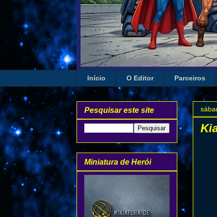
Início
O Editor
Parceiros
sába
Pesquisar este site
Ki
Miniatura de Herói