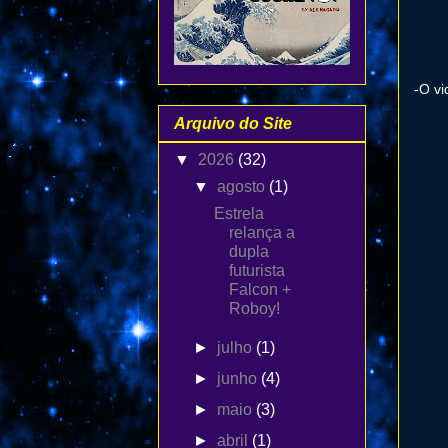
-O vi
Arquivo do Site
▼
2026
(32)
▼
agosto
(1)
Estrela
relança a
dupla
futurista
Falcon +
Roboy!
►
julho
(1)
►
junho
(4)
►
maio
(3)
►
abril
(1)