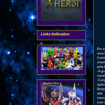
Links Indicados:
Em e
uma l
Comi
cham
pela
-A gr
caval
-Con
óptic
lâmp
alta
inten
com o