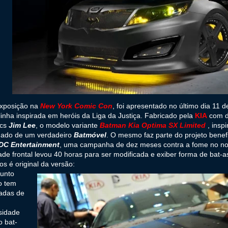
xposição na
New York Comic Con
, foi apresentado no último dia 11 
inha inspirada em heróis da Liga da Justiça. Fabricado pela
KIA
com de
cs
Jim Lee
, o modelo variante
Batman Kia Optima SX Limited
, insp
ado de um verdadeiro
Batmóvel
. O mesmo faz parte do projeto benef
DC Entertainment
, uma campanha de dez meses contra a fome no nor
ade frontal levou 40 horas para ser modificada e exiber forma de bat-a
os é original da versão:
junto
o tem
adas de
sidade
 bat-