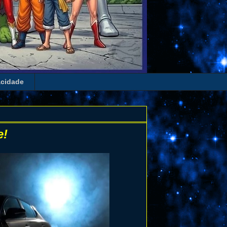
acidade
e!