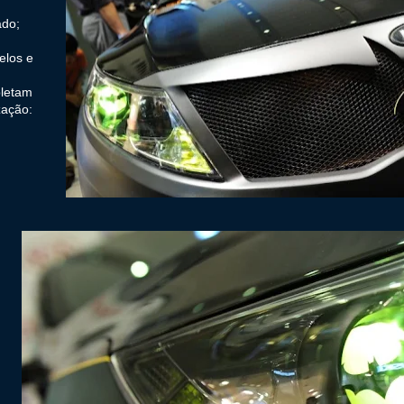
ado;
elos e
letam
ização: