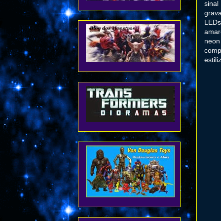
sinal
grav
LEDs
amar
neon
comp
estil